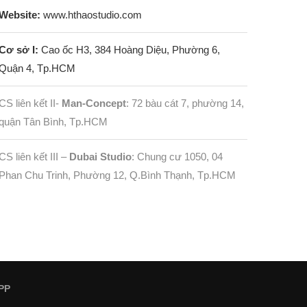
Website:
www.hthaostudio.com
Cơ sở I:
Cao ốc H3, 384 Hoàng Diệu, Phường 6,
Quận 4, Tp.HCM
CS liên kết II-
Man-Concept
: 72 bàu cát 7, phường 14,
quận Tân Bình, Tp.HCM
CS liên kết III –
Dubai Studio
: Chung cư 1050, 04
Phan Chu Trinh, Phường 12, Q.Bình Thạnh, Tp.HCM
PP