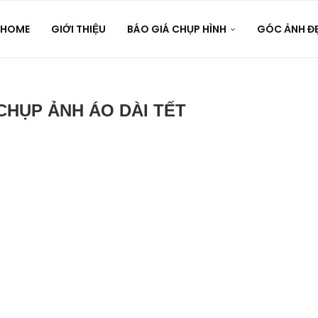
HOME
GIỚI THIỆU
BÁO GIÁ CHỤP HÌNH
GÓC ẢNH Đ
CHỤP ẢNH ÁO DÀI TẾT