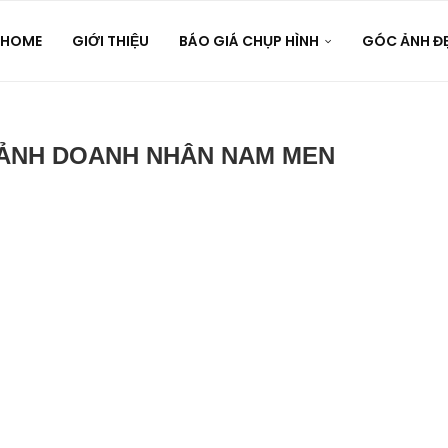
HOME
GIỚI THIỆU
BÁO GIÁ CHỤP HÌNH
GÓC ẢNH Đ
ẢNH DOANH NHÂN NAM MEN