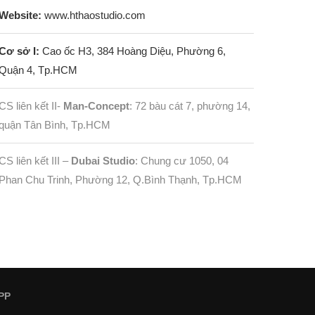
Website:
www.hthaostudio.com
Cơ sở I:
Cao ốc H3, 384 Hoàng Diệu, Phường 6,
Quận 4, Tp.HCM
CS liên kết II-
Man-Concept
: 72 bàu cát 7, phường 14,
quận Tân Bình, Tp.HCM
CS liên kết III –
Dubai Studio
: Chung cư 1050, 04
Phan Chu Trinh, Phường 12, Q.Bình Thạnh, Tp.HCM
PP