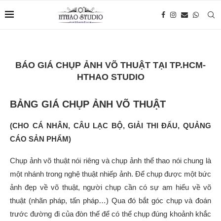
BÁO GIÁ CHỤP ẢNH VÕ THUẬT TẠI TP.HCM-
HTHAO STUDIO
B
Ả
NG GIÁ CH
Ụ
P
Ả
NH VÕ THU
Ậ
T
(CHO CÁ NHÂN, CÂU L
Ạ
C B
Ộ
, GI
Ả
I THI Đ
Ấ
U, QU
Ả
NG
CÁO S
Ả
N PH
Ẩ
M)
Chụp ảnh võ thuật nói riêng và chụp ảnh thể thao nói chung là
một nhánh trong nghệ thuật nhiếp ảnh. Để chụp được một bức
ảnh đẹp về võ thuật, người chụp cần có sự am hiểu về võ
thuật (nhãn pháp, tấn pháp…) Qua đó bắt góc chụp và đoán
trước đường đi của đòn thế để có thể chụp đúng khoảnh khắc