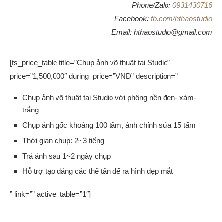
Phone/Zalo:
0931430716
Facebook:
fb.com/hthaostudio
Email: hthaostudio@gmail.com
[ts_price_table title=”Chụp ảnh võ thuật tại Studio”
price=”1,500,000″ during_price=”VNĐ” description=”
Chụp ảnh võ thuật tại Studio với phông nền đen- xám-
trắng
Chụp ảnh gốc khoảng 100 tấm, ảnh chỉnh sửa 15 tấm
Thời gian chụp: 2~3 tiếng
Trả ảnh sau 1~2 ngày chụp
Hỗ trợ tạo dáng các thế tấn để ra hình đẹp mắt
” link=”” active_table=”1″]