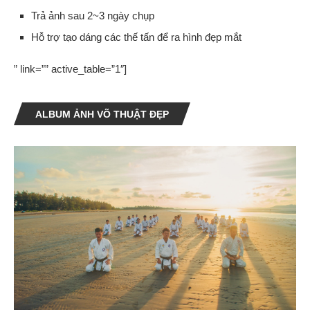
Trả ảnh sau 2~3 ngày chụp
Hỗ trợ tạo dáng các thế tấn để ra hình đẹp mắt
” link=”” active_table=”1″]
ALBUM ẢNH VÕ THUẬT ĐẸP