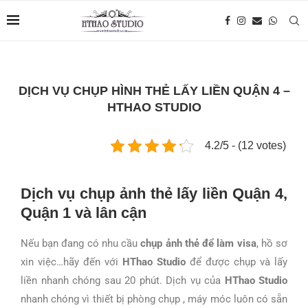
DỊCH VỤ CHỤP HÌNH THẺ LẤY LIỀN QUẬN 4 –
HTHAO STUDIO
4.2/5 - (12 votes)
Dịch vụ chụp ảnh thẻ lấy liền Quận 4,
Quận 1 và lân cận
Nếu bạn đang có nhu cầu
chụp ảnh thẻ để làm visa
, hồ sơ
xin việc…hãy đến với
HThao Studio
để được chụp và lấy
liền nhanh chóng sau 20 phút. Dịch vụ của
HThao Studio
nhanh chóng vì thiết bị phòng chụp , máy móc luôn có sẵn