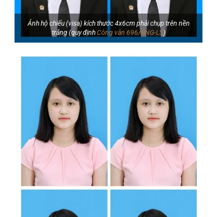
Ảnh hộ chiếu (visa) kích thước 4x6cm phải chụp trên nền
trắng (quy định
Công văn 696/BNG-LS
)