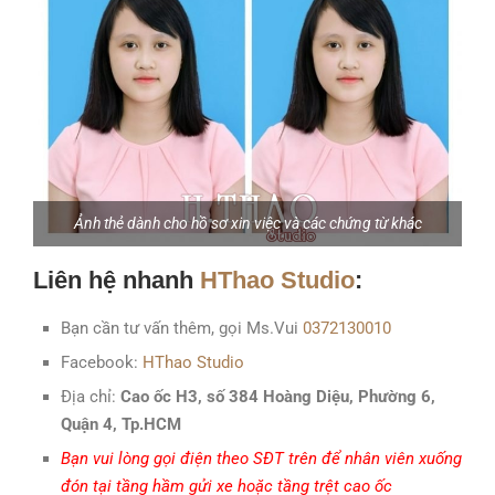
Ảnh thẻ dành cho hồ sơ xin việc và các chứng từ khác
Liên hệ nhanh
HThao Studio
:
Bạn cần tư vấn thêm, gọi Ms.Vui
0372130010
Facebook:
HThao Studio
Địa chỉ:
Cao ốc H3, số 384 Hoàng Diệu, Phường 6,
Quận 4, Tp.HCM
Bạn vui lòng gọi điện theo SĐT trên để nhân viên xuống
đón tại tầng hầm gửi xe hoặc tầng trệt cao ốc