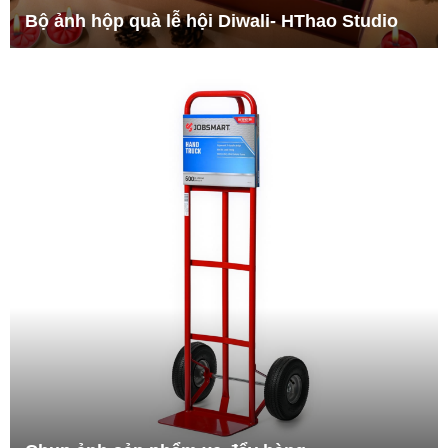
Bộ ảnh hộp quà lễ hội Diwali- HThao Studio