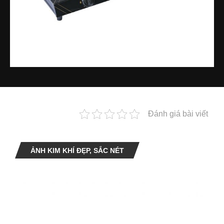
Đánh giá bài viết
ẢNH KIM KHÍ ĐẸP, SẮC NÉT