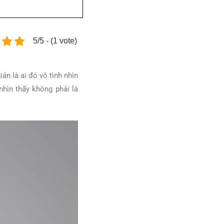
5/5 - (1 vote)
ản là ai đó vô tình nhìn
hìn thấy không phải là