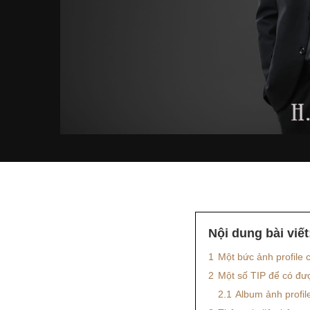
Nội dung bài viết
1
Một bức ảnh profile 
2
Một số TIP để có đư
2.1
Album ảnh profil