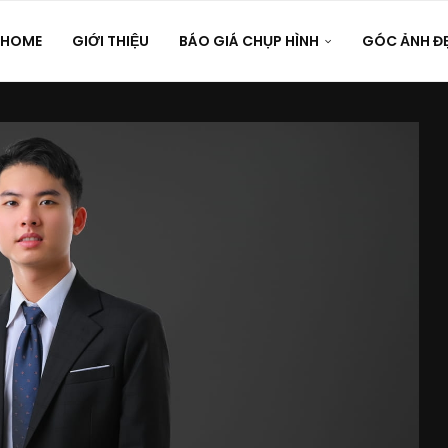
HOME
GIỚI THIỆU
BÁO GIÁ CHỤP HÌNH
GÓC ẢNH Đ