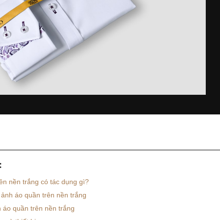
:
ên nền trắng có tác dụng gì?
 ảnh áo quần trên nền trắng
áo quần trên nền trắng