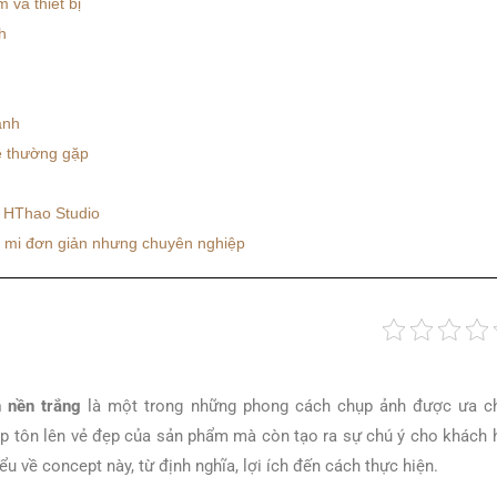
 và thiết bị
h
ảnh
ề thường gặp
ệ HThao Studio
 mi đơn giản nhưng chuyên nghiệp
 nền trắng
là một trong những phong cách chụp ảnh được ưa ch
úp tôn lên vẻ đẹp của sản phẩm mà còn tạo ra sự chú ý cho khách hà
ểu về concept này, từ định nghĩa, lợi ích đến cách thực hiện.