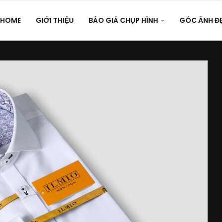
HOME
GIỚI THIỆU
BÁO GIÁ CHỤP HÌNH
GÓC ẢNH Đ