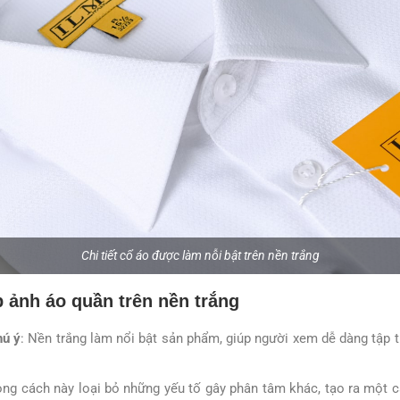
Chi tiết cổ áo được làm nỗi bật trên nền trắng
p ảnh áo quần trên nền trắng
hú ý
: Nền trắng làm nổi bật sản phẩm, giúp người xem dễ dàng tập t
ong cách này loại bỏ những yếu tố gây phân tâm khác, tạo ra một c