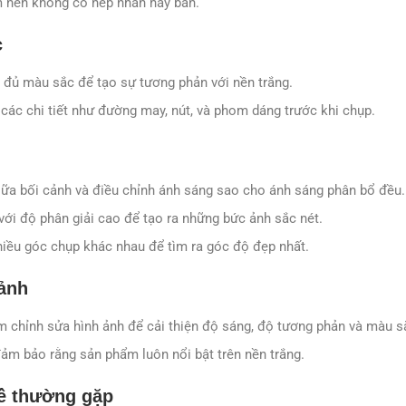
 nền không có nếp nhăn hay bẩn.
c
đủ màu sắc để tạo sự tương phản với nền trắng.
 các chi tiết như đường may, nút, và phom dáng trước khi chụp.
ữa bối cảnh và điều chỉnh ánh sáng sao cho ánh sáng phân bổ đều.
ới độ phân giải cao để tạo ra những bức ảnh sắc nét.
iều góc chụp khác nhau để tìm ra góc độ đẹp nhất.
ảnh
chỉnh sửa hình ảnh để cải thiện độ sáng, độ tương phản và màu s
ảm bảo rằng sản phẩm luôn nổi bật trên nền trắng.
đề thường gặp