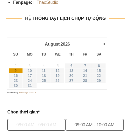
Fanpage:
HThaoStudio
HỆ THỐNG ĐẶT LỊCH CHỤP TỰ ĐỘNG
›
August
2026
SU
MO
TU
WE
TH
FR
SA
1
2
3
4
5
6
7
8
·
9
10
11
12
13
14
15
16
17
18
19
20
21
22
23
24
25
26
27
28
29
30
31
Powered by
Booking Calendar
Chọn thời gian*
08:00 AM - 09:00 AM
09:00 AM - 10:00 AM