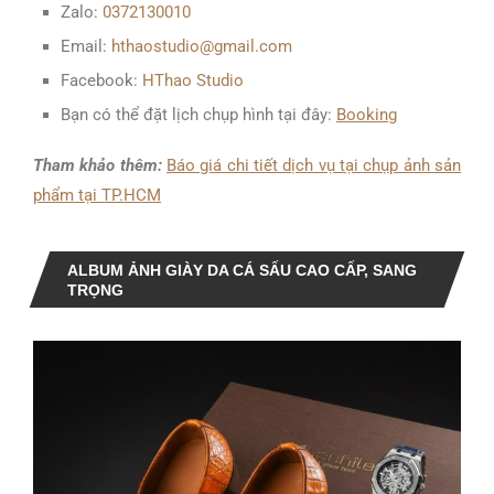
Zalo:
0372130010
Email:
hthaostudio@gmail.com
Facebook:
HThao Studio
Bạn có thể đặt lịch chụp hình tại đây:
Booking
Tham khảo thêm:
B
áo giá chi tiết dịch vụ tại
chụp ảnh sản
phẩm tại
TP.HCM
ALBUM ẢNH GIÀY DA CÁ SẤU CAO CẤP, SANG
TRỌNG