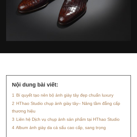
Nội dung bài viết:
1
Bí quyết tạo nên bộ ảnh giày tây đẹp chuẩn luxury
2
HThao Studio chụp ảnh giày tây– Nâng tầm đẳng cấp
thương hiệu
3
Liên hệ Dịch vụ chụp ảnh sản phẩm tại HThao Studio
4
Album ảnh giày da cá sấu cao cấp, sang trọng