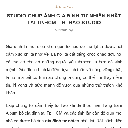
Ảnh gia đình
STUDIO CHỤP ẢNH GIA ĐÌNH TỰ NHIÊN NHẤT
TẠI TP.HCM – HTHAO STUDIO
written by
Gia đình là một điều khó ngôn từ nào có thể lột tả được hết
cảm xúc khi ta nhớ về. Là nơi ta cất tiếng khóc chào đời, nơi
có mẹ có cha có những người yêu thương ta hơn cả sinh
mệnh. Gia đình chính là điểm tựa tinh thần vô cùng vững chãi,
là nơi mà bất cứ khi nào chúng ta cũng có thể tìm thấy niềm
tin, hi vọng và sức mạnh để vượt qua những thử thách khó
khăn.
Êkip chúng tôi cảm thấy tự hào khi đã thực hiện hàng trăm
Album bộ gia đình tại Tp.HCM và các tỉnh lân cận để giúp mọi
nhà có được bộ ảnh
gia đình
tự nhiên
nhất tại
. Rất hãnh diện