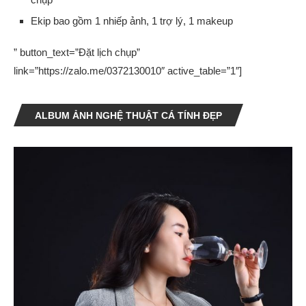
Ekip bao gồm 1 nhiếp ảnh, 1 trợ lý, 1 makeup
” button_text=”Đặt lịch chụp”
link=”https://zalo.me/0372130010″ active_table=”1″]
ALBUM ẢNH NGHỆ THUẬT CÁ TÍNH ĐẸP