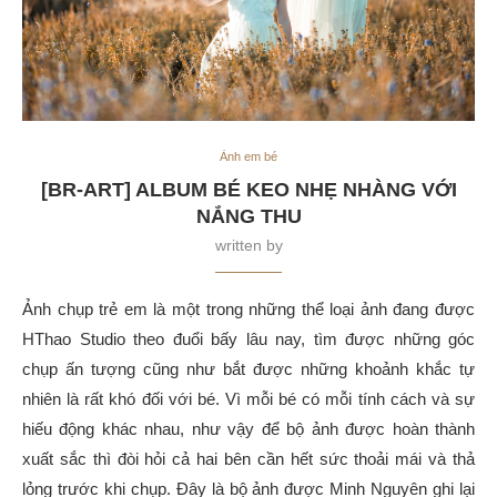
Ảnh em bé
[BR-ART] ALBUM BÉ KEO NHẸ NHÀNG VỚI
NẮNG THU
written by
Ảnh chụp trẻ em là một trong những thể loại ảnh đang được
HThao Studio theo đuổi bấy lâu nay, tìm được những góc
chụp ấn tượng cũng như bắt được những khoảnh khắc tự
nhiên là rất khó đối với bé. Vì mỗi bé có mỗi tính cách và sự
hiếu động khác nhau, như vậy để bộ ảnh được hoàn thành
xuất sắc thì đòi hỏi cả hai bên cần hết sức thoải mái và thả
lỏng trước khi chụp. Đây là bộ ảnh được Minh Nguyên ghi lại