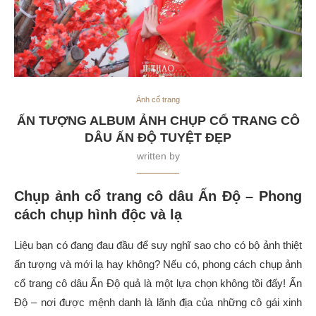
Ảnh cổ trang
ẤN TƯỢNG ALBUM ẢNH CHỤP CỔ TRANG CÔ
DÂU ẤN ĐỘ TUYỆT ĐẸP
written by
Chụp ảnh cổ trang cô dâu Ấn Độ – Phong
cách chụp hình độc và lạ
Liệu bạn có đang đau đầu để suy nghĩ sao cho có bộ ảnh thiệt
ấn tượng và mới lạ hay không? Nếu có, phong cách chụp ảnh
cổ trang cô dâu Ấn Độ quả là một lựa chọn không tồi đấy! Ấn
Độ – nơi được mệnh danh là lãnh địa của những cô gái xinh