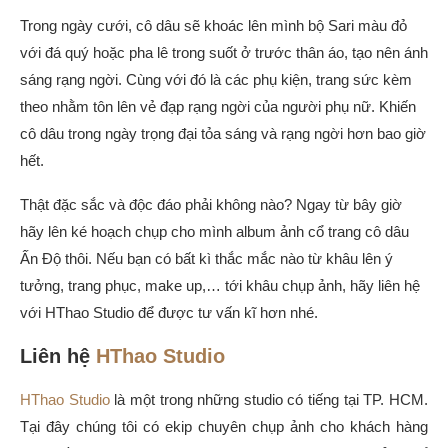
Trong ngày cưới, cô dâu sẽ khoác lên mình bộ Sari màu đỏ
với đá quý hoặc pha lê trong suốt ở trước thân áo, tạo nên ánh
sáng rạng ngời. Cùng với đó là các phụ kiện, trang sức kèm
theo nhằm tôn lên vẻ đạp rạng ngời của người phụ nữ. Khiến
cô dâu trong ngày trọng đại tỏa sáng và rạng ngời hơn bao giờ
hết.
Thật đặc sắc và độc đáo phải không nào? Ngay từ bây giờ
hãy lên ké hoạch chụp cho mình album ảnh cổ trang cô dâu
Ấn Độ thôi. Nếu bạn có bất kì thắc mắc nào từ khâu lên ý
tưởng, trang phục, make up,… tới khâu chụp ảnh, hãy liên hệ
với HThao Studio để được tư vấn kĩ hơn nhé.
Liên hệ
HThao Studio
HThao Studio
là một trong những studio có tiếng tại TP. HCM.
Tại đây chúng tôi có ekip chuyên chụp ảnh cho khách hàng