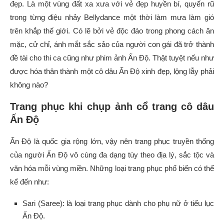
đẹp. Là một vùng đất xa xưa với vẻ đẹp huyền bí, quyến rũ
trong từng điệu nhảy Bellydance một thời làm mưa làm gió
trên khắp thế giới. Có lẽ bởi vẻ độc đáo trong phong cách ăn
mặc, cử chỉ, ánh mắt sắc sảo của người con gái đã trở thành
đề tài cho thi ca cũng như phim ảnh Ấn Độ. Thật tuyệt nếu như
được hóa thân thành một cô dâu Ấn Độ xinh đẹp, lộng lẫy phải
không nào?
Trang phục khi chụp ảnh cổ trang cô dâu
Ấn Độ
Ấn Độ là quốc gia rộng lớn, vậy nên trang phục truyền thống
của người Ấn Độ vô cùng đa dạng tùy theo địa lý, sắc tộc và
văn hóa mỗi vùng miền. Những loại trang phục phổ biến có thể
kể đến như:
Sari (Saree): là loại trang phục dành cho phụ nữ ở tiểu lục
Ấn Độ.