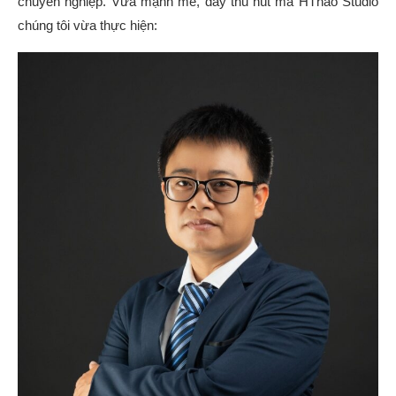
chuyên nghiệp. Vừa mạnh mẽ, đầy thu hút mà HThao Studio
chúng tôi vừa thực hiện: