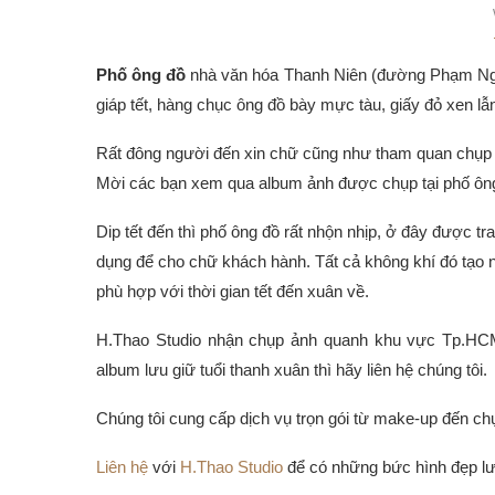
Phố ông đồ
nhà văn hóa Thanh Niên (đường Phạm Ngọc
giáp tết, hàng chục ông đồ bày mực tàu, giấy đỏ xen lẫn
Rất đông người đến xin chữ cũng như tham quan chụp hì
Mời các bạn xem qua album ảnh được chụp tại phố ông
Dip tết đến thì phố ông đồ rất nhộn nhịp, ở đây được tr
dụng để cho chữ khách hành. Tất cả không khí đó tạo 
phù hợp với thời gian tết đến xuân về.
H.Thao Studio nhận chụp ảnh quanh khu vực Tp.HCM
album lưu giữ tuổi thanh xuân thì hãy liên hệ chúng tôi.
Chúng tôi cung cấp dịch vụ trọn gói từ make-up đến chụ
Liên hệ
với
H.Thao Studio
để có những bức hình đẹp lưu