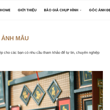
HOME
GIỚI THIỆU
BÁO GIÁ CHỤP HÌNH
GÓC ẢNH Đ
:
ẢNH MẪU
p cho các bạn có nhu cầu tham khảo để tự tin, chuyên nghiệp