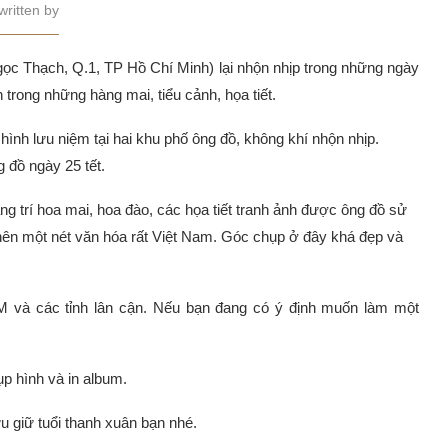
written by
 Thạch, Q.1, TP Hồ Chí Minh) lại nhộn nhịp trong những ngày
 trong những hàng mai, tiểu cảnh, họa tiết.
nh lưu niệm tại hai khu phố ông đồ, không khí nhộn nhịp.
 đồ ngày 25 tết.
ang trí hoa mai, hoa đào, các họa tiết tranh ảnh được ông đồ sử
nên một nét văn hóa rất Việt Nam. Góc chụp ở đây khá đẹp và
 và các tỉnh lân cận. Nếu bạn đang có ý định muốn làm một
p hình và in album.
 giữ tuổi thanh xuân bạn nhé.