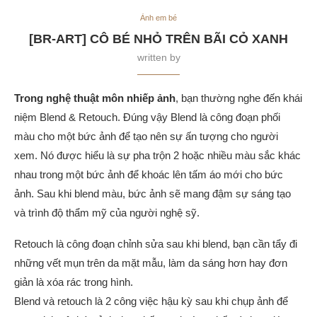
Ảnh em bé
[BR-ART] CÔ BÉ NHỎ TRÊN BÃI CỎ XANH
written by
Trong nghệ thuật môn nhiếp ảnh
, bạn thường nghe đến khái
niệm Blend & Retouch. Đúng vậy Blend là công đoạn phối
màu cho một bức ảnh để tạo nên sự ấn tượng cho người
xem. Nó được hiểu là sự pha trộn 2 hoặc nhiều màu sắc khác
nhau trong một bức ảnh để khoác lên tấm áo mới cho bức
ảnh. Sau khi blend màu, bức ảnh sẽ mang đậm sự sáng tạo
và trình độ thẩm mỹ của người nghệ sỹ.
Retouch là công đoạn chỉnh sửa sau khi blend, bạn cần tẩy đi
những vết mụn trên da mặt mẫu, làm da sáng hơn hay đơn
giản là xóa rác trong hình.
Blend và retouch là 2 công việc hậu kỳ sau khi chụp ảnh để