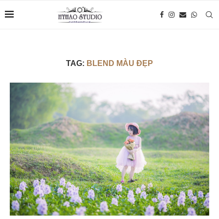
TAG:
BLEND MÀU ĐẸP