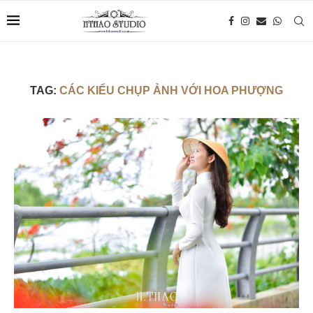
TAG:
CÁC KIỂU CHỤP ẢNH VỚI HOA PHƯỢNG