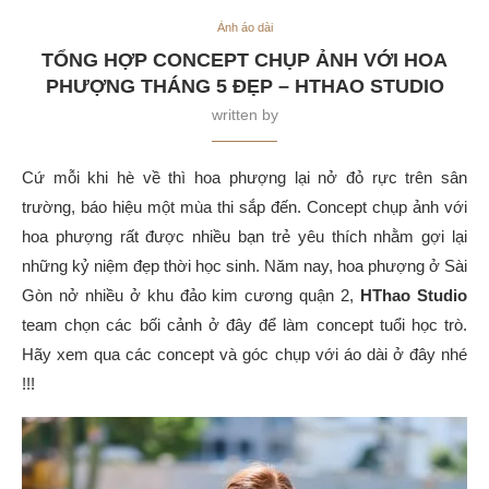
Ảnh áo dài
TỔNG HỢP CONCEPT CHỤP ẢNH VỚI HOA
PHƯỢNG THÁNG 5 ĐẸP – HTHAO STUDIO
written by
Cứ mỗi khi hè về thì hoa phượng lại nở đỏ rực trên sân
trường, báo hiệu một mùa thi sắp đến. Concept chụp ảnh với
hoa phượng rất được nhiều bạn trẻ yêu thích nhằm gợi lại
những kỷ niệm đẹp thời học sinh. Năm nay, hoa phượng ở Sài
Gòn nở nhiều ở khu đảo kim cương quận 2,
HThao Studio
team chọn các bối cảnh ở đây để làm concept tuổi học trò.
Hãy xem qua các concept và góc chụp với áo dài ở đây nhé
!!!