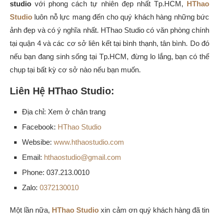
studio
với phong cách tự nhiên
đẹp nhất Tp.HCM,
HThao
Studio
luôn nỗ lực mang đến cho quý khách hàng những bức
ảnh đẹp và có ý nghĩa nhất. HThao Studio có văn phòng chính
tại quận 4 và các cơ sở liên kết tại bình thạnh, tân bình. Do đó
nếu bạn đang sinh sống tại Tp.HCM, đừng lo lắng, bạn có thể
chụp tại bất kỳ cơ sở nào nếu bạn muốn.
Liên Hệ HThao Studio:
Địa chỉ: Xem ở chân trang
Facebook:
HThao Studio
Websibe:
www.hthaostudio.com
Email:
hthaostudio@gmail.com
Phone: 037.213.0010
Zalo:
0372130010
Một lần nữa,
HThao Studio
xin cảm ơn quý khách hàng đã tin