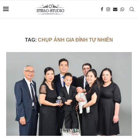
TAG:
CHỤP ẢNH GIA ĐÌNH TỰ NHIÊN