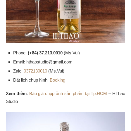
Phone:
(+84) 37.213.0010
(Ms.Vui)
Email: hthaostudio@gmail.com
Zalo:
0372130010
(Ms.Vui)
Đặt lịch chụp hình:
Booking
Xem thêm
:
Báo giá chụp ảnh sản phẩm tại Tp.HCM
– HThao
Studio