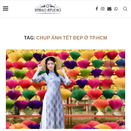
TAG:
CHỤP ẢNH TẾT ĐẸP Ở TP.HCM