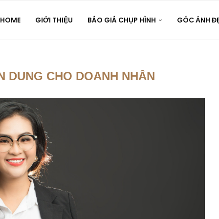
HOME
GIỚI THIỆU
BÁO GIÁ CHỤP HÌNH
GÓC ẢNH Đ
ÂN DUNG CHO DOANH NHÂN