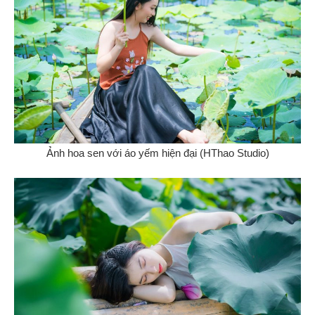
Ảnh hoa sen với áo yếm hiện đại (HThao Studio)