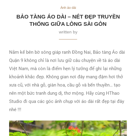
Ảnh áo dài
BẢO TÀNG ÁO DÀI – NÉT ĐẸP TRUYỀN
THỐNG GIỮA LÒNG SÀI GÒN
written by
Nằm kế bên bờ sông giáp ranh Đồng Nai, Bảo tàng Áo dài
Quận 9 không chỉ là nơi lưu giữ câu chuyện về tà áo dài
Việt Nam, mà còn là điểm hẹn lý tưởng để ghi lại những
khoảnh khắc đẹp. Không gian nơi đây mang đậm hơi thở
xưa cũ, với nhà gỗ, giàn hoa, cầu gỗ và bến thuyền… tạo
nên một bức tranh dung dị, thơ mộng. Hãy cùng HThao
Studio đi qua các góc ảnh chụp với áo dài rất đẹp tại đây
nhé !!!