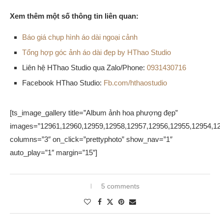
Xem thêm một số thông tin liên quan:
Báo giá chụp hình áo dài ngoại cảnh
Tổng hợp góc ảnh áo dài đẹp by HThao Studio
Liên hệ HThao Studio qua Zalo/Phone:
0931430716
Facebook HThao Studio:
Fb.com/hthaostudio
[ts_image_gallery title=”Album ảnh hoa phượng đẹp”
images=”12961,12960,12959,12958,12957,12956,12955,12954,12
columns=”3″ on_click=”prettyphoto” show_nav=”1″
auto_play=”1″ margin=”15″]
5 comments