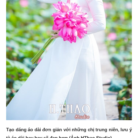
Tạo dáng áo dài đơn giản với những chị trung niên, lưu ý
tà áo dài bay bay sẽ đẹp hơn (Ảnh HThao Studio)