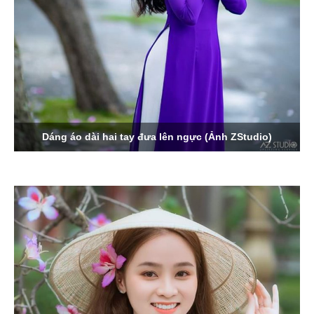
Dáng áo dài hai tay đưa lên ngực (Ảnh ZStudio)