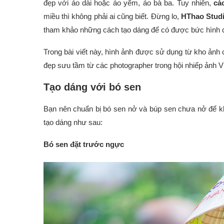
đẹp với áo dài hoặc áo yếm, áo bà ba. Tuy nhiên,
cá
miều thì không phải ai cũng biết. Đừng lo,
HThao Stud
tham khảo những cách tạo dáng để có được bức hình 
Trong bài viết này, hình ảnh được sử dụng từ kho ảnh
đẹp sưu tầm từ các photographer trong hội nhiếp ảnh V
Tạo dáng với bó sen
Bạn nên chuẩn bị bó sen nở và búp sen chưa nở để k
tạo dáng như sau:
Bó sen đặt trước ngực