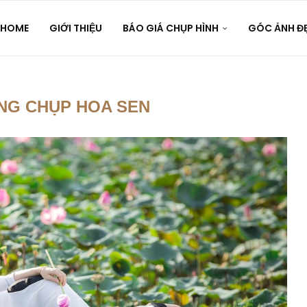
HOME
GIỚI THIỆU
BÁO GIÁ CHỤP HÌNH
GÓC ẢNH Đ
NG CHỤP HOA SEN