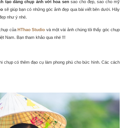
ch tạo dáng chụp ảnh với hoa sen
sao cho đẹp, sao cho mỹ
io
sẽ giúp bạn có những góc ảnh đẹp qua bài viết bên dưới. Hãy
đẹp như ý nhé.
 chụp của
HThao Studio
và một vài ảnh chúng tôi thấy góc chụp
iệt Nam. Bạn tham khảo qua nhé !!!
hi chụp có thêm đạo cụ làm phong phú cho bức hình. Các cách