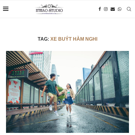
TAG:
XE BUÝT HÀM NGHI