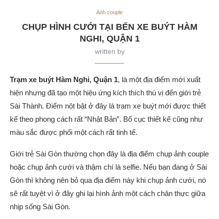
Ảnh couple
CHỤP HÌNH CƯỚI TẠI BẾN XE BUÝT HÀM
NGHI, QUẬN 1
written by
Trạm xe buýt Hàm Nghi, Quận 1
, là một địa điểm mới xuất
hiện nhưng đã tạo một hiệu ứng kích thích thú vị đến giới trẻ
Sài Thành. Điểm nột bật ở đây là trạm xe buýt mới được thiết
kế theo phong cách rất “Nhật Bản”. Bố cục thiết kế cũng như
màu sắc được phối một cách rất tinh tế.
Giới trẻ Sài Gòn thường chọn đây là địa điểm chụp ảnh couple
hoặc chụp ảnh cưới và thậm chí là selfie. Nếu bạn đang ở Sài
Gòn thì không nên bỏ qua địa điểm này khi chụp ảnh cưới, nó
sẽ rất tuyệt vì ở đây ghi lại hình ảnh một cách chân thực giữa
nhịp sống Sài Gòn.