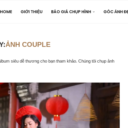
HOME
GIỚI THIỆU
BÁO GIÁ CHỤP HÌNH
GÓC ẢNH Đ
Y:
ẢNH COUPLE
album siêu dễ thương cho bạn tham khảo. Chúng tôi chụp ảnh