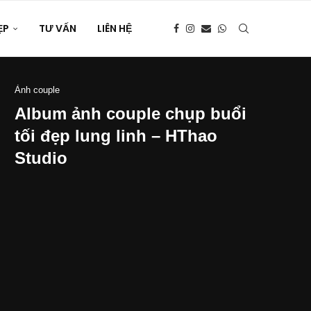
ẸP
TƯ VẤN
LIÊN HỆ
Ảnh couple
Album ảnh couple chụp buổi
tối đẹp lung linh – HThao
Studio