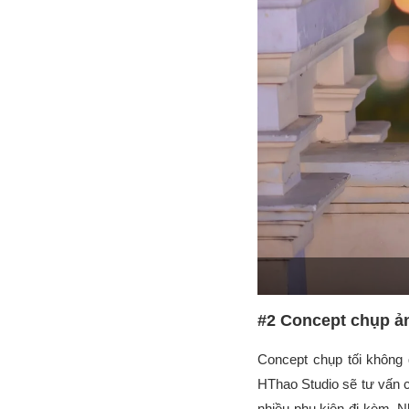
#2 Concept chụp ản
Concept chụp tối không 
HThao Studio sẽ tư vấn c
nhiều phụ kiện đi kèm. N