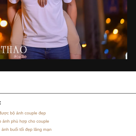
:
được bộ ảnh couple đẹp
p ảnh phù hợp cho couple
 ảnh buổi tối đẹp lãng mạn