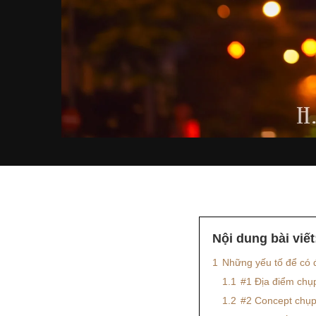
Nội dung bài viết
1
Những yếu tố để có 
1.1
#1 Địa điểm chụ
1.2
#2 Concept chụp