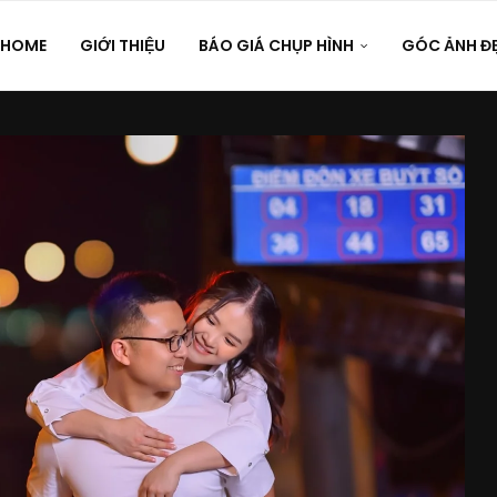
HOME
GIỚI THIỆU
BÁO GIÁ CHỤP HÌNH
GÓC ẢNH Đ