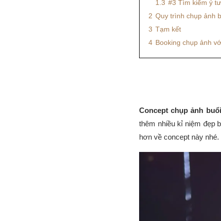
1.3
#3 Tìm kiếm ý tư
2
Quy trình chụp ảnh b
3
Tạm kết
4
Booking chụp ảnh vớ
Concept chụp ảnh buổi
thêm nhiều kỉ niệm đẹp 
hơn về concept này nhé.