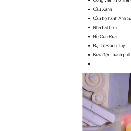
Công viên Thỏ Trắn
Cầu Xanh
Cầu bộ hành Ánh S
Nhà hát Lớn
Hồ Con Rùa
Đại Lộ Đông Tây
Bưu điện thành phố
…..