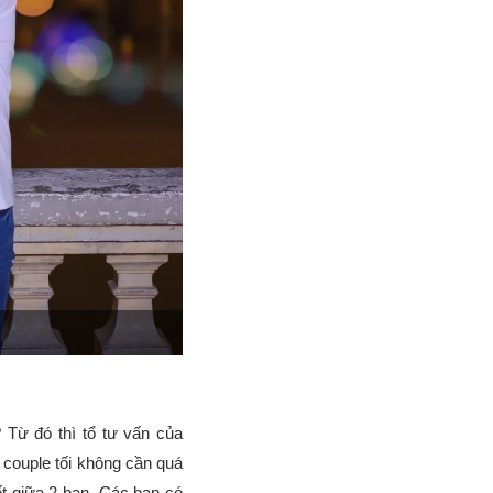
 Từ đó thì tổ tư vấn của
 couple tối không cần quá
ết giữa 2 bạn. Các bạn có