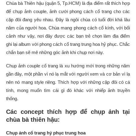
Chùa bà Thiên hậu (quận 5, Tp.HCM) là địa điểm rất thích hợp
để chụp ảnh couple, ảnh cưới phong cách cổ trang cho các
cặp đôi đang yêu nhau. Đây là ngôi chùa có tuổi đời khá lâu
năm của người hoa. Chùa mang phong cách cổ kính, với bối
cảnh như vậy, nơi đây được các bạn trẻ chọn làm địa điểm
ghi lại album với phong cách cổ trang trung hoa hỷ phục. Chắc
chắn bạn sẽ mê những góc ảnh khi chụp nơi này.
Chụp ảnh couple cổ trang là xu hướng mới trong những năm
gần đây, một phần vì nó lạ mắt với người xem và cơ bản vì lạ
nên nó mang style riêng. Thích hợp với những cặp đôi có cá
tính, mong muốn tìm cái gì đó khác với nhiếp ảnh truyền
thống.
Các concept thích hợp để chụp ảnh tại
chùa bà thiên hậu:
Chụp ảnh cổ trang hỷ phục trung hoa