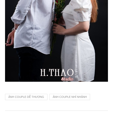
ẢNH COUPLE DỄ THƯƠNG
ẢNH COUPLE NHÍ NHẢNH