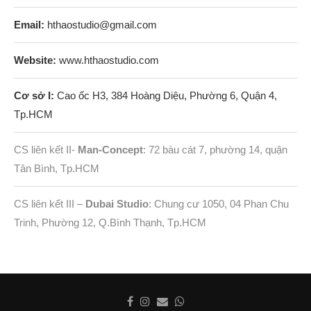
Email:
hthaostudio@gmail.com
Website:
www.hthaostudio.com
Cơ sở I:
Cao ốc H3, 384 Hoàng Diệu, Phường 6, Quận 4,
Tp.HCM
CS liên kết II-
Man-Concept
: 72 bàu cát 7, phường 14, quận
Tân Bình, Tp.HCM
CS liên kết III –
Dubai Studio
: Chung cư 1050, 04 Phan Chu
Trinh, Phường 12, Q.Bình Thạnh, Tp.HCM