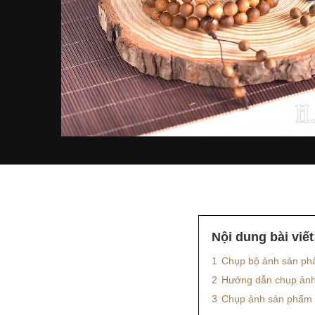
Nội dung bài viết
1
Chụp bộ ảnh sản phẩ
2
Hướng dẫn chụp ảnh 
3
Chụp ảnh sản phẩm c