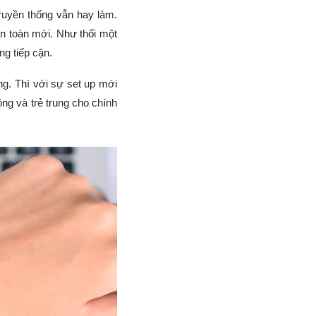
ruyền thống vẫn hay làm.
àn toàn mới. Như thổi một
ng tiếp cận.
g. Thì với sự set up mới
ng và trẻ trung cho chính