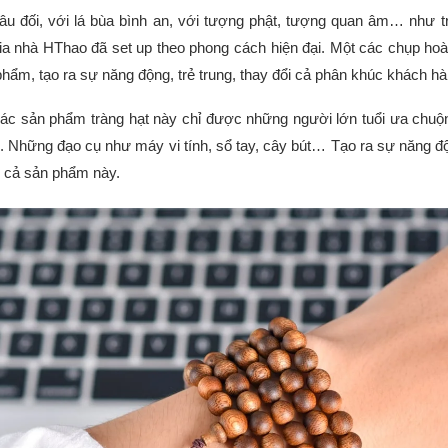
câu đối, với lá bùa bình an, với tượng phật, tượng quan âm… như t
ia nhà HThao đã set up theo phong cách hiện đại. Một các chụp ho
hẩm, tạo ra sự năng động, trẻ trung, thay đổi cả phân khúc khách hà
các sản phẩm tràng hạt này chỉ được những người lớn tuổi ưa chuộn
 Những đạo cụ như máy vi tính, sổ tay, cây bút… Tạo ra sự năng độ
 cả sản phẩm này.