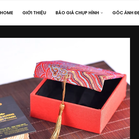
HOME
GIỚI THIỆU
BÁO GIÁ CHỤP HÌNH
GÓC ẢNH Đ