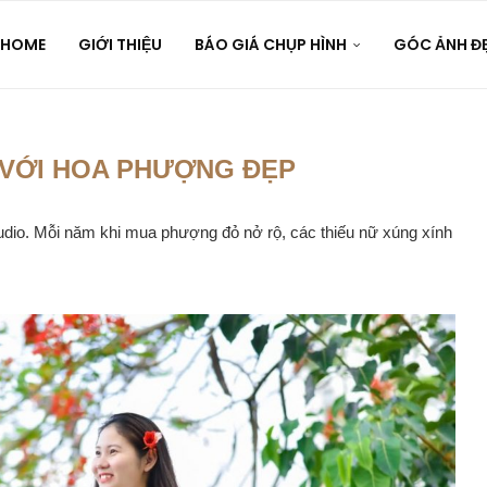
HOME
GIỚI THIỆU
BÁO GIÁ CHỤP HÌNH
GÓC ẢNH Đ
 VỚI HOA PHƯỢNG ĐẸP
udio. Mỗi năm khi mua phượng đỏ nở rộ, các thiếu nữ xúng xính