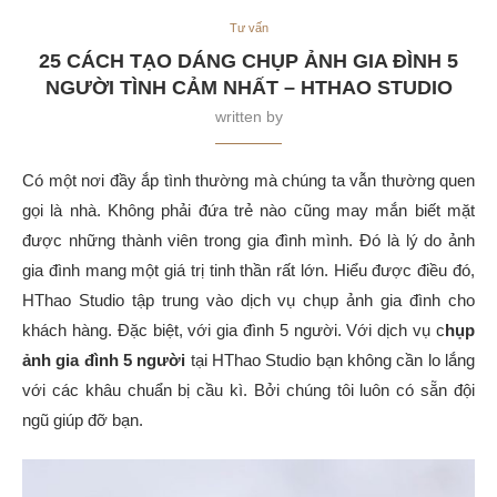
Tư vấn
25 CÁCH TẠO DÁNG CHỤP ẢNH GIA ĐÌNH 5
NGƯỜI TÌNH CẢM NHẤT – HTHAO STUDIO
written by
Có một nơi đầy ắp tình thường mà chúng ta vẫn thường quen
gọi là nhà. Không phải đứa trẻ nào cũng may mắn biết mặt
được những thành viên trong gia đình mình. Đó là lý do ảnh
gia đình mang một giá trị tinh thần rất lớn. Hiểu được điều đó,
HThao Studio tập trung vào dịch vụ chụp ảnh gia đình cho
khách hàng. Đặc biệt, với gia đình 5 người. Với dịch vụ c
hụp
ảnh gia đình 5 người
tại HThao Studio bạn không cần lo lắng
với các khâu chuẩn bị cầu kì. Bởi chúng tôi luôn có sẵn đội
ngũ giúp đỡ bạn.