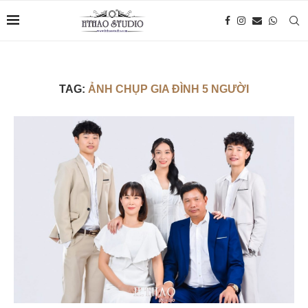
TAG:
ẢNH CHỤP GIA ĐÌNH 5 NGƯỜI