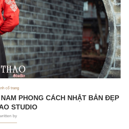
nh cổ trang
 NAM PHONG CÁCH NHẬT BẢN ĐẸP
AO STUDIO
written by