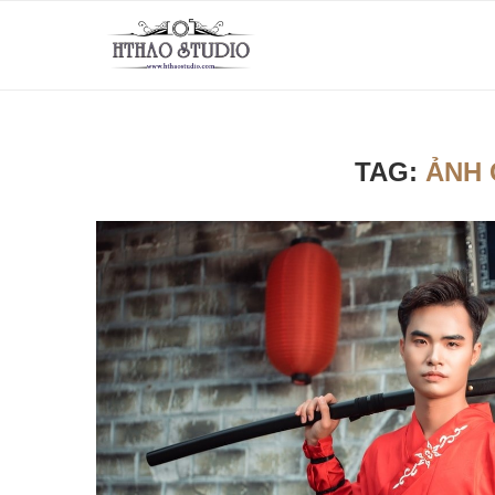
TAG:
ẢNH 