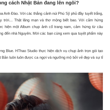
ng cách Nhật Bản đang lên ngôi?
 Anh Đào. Với các thắng cảnh núi Phú Sỹ phủ đầy tuyết trắng,
y trời… Thật lãng mạn và thơ mộng biết bao. Với cảm hứng
hực hiện một Album chụp ảnh cổ trang nam, cảm hứng từ câu
ng đến nhà Nguyên. Mời các bạn cùng xem qua tuyệt phẩm này
ng Blue. HThao Studio thực hiện dịch vụ chụp ảnh trọn gói tạo
t Bản luôn luôn được ca ngợi và ngưỡng mộ bởi vẻ đẹp và sự tỉ