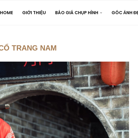
HOME
GIỚI THIỆU
BÁO GIÁ CHỤP HÌNH
GÓC ẢNH Đ
CỔ TRANG NAM