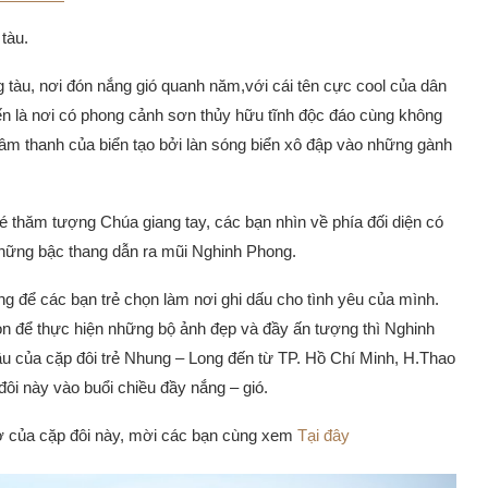
tàu.
àu, nơi đón nắng gió quanh năm,với cái tên cực cool của dân
đến là nơi có phong cảnh sơn thủy hữu tĩnh độc đáo cùng không
âm thanh của biển tạo bởi làn sóng biển xô đập vào những gành
 thăm tượng Chúa giang tay, các bạn nhìn về phía đối diện có
những bậc thang dẫn ra mũi Nghinh Phong.
ưởng để các bạn trẻ chọn làm nơi ghi dấu cho tình yêu của mình.
Gòn để thực hiện những bộ ảnh đẹp và đầy ấn tượng thì Nghinh
u của cặp đôi trẻ Nhung – Long đến từ TP. Hồ Chí Minh, H.Thao
ôi này vào buổi chiều đầy nắng – gió.
hơ của cặp đôi này, mời các bạn cùng xem
Tại đây