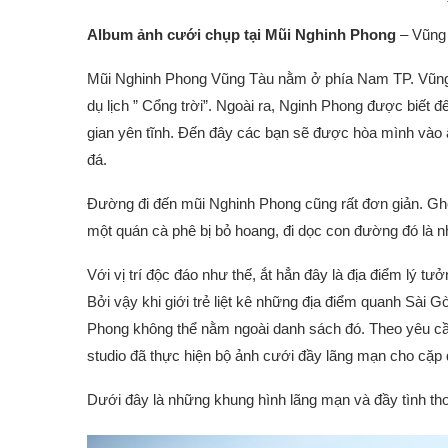
Album ảnh cưới chụp tại Mũi Nghinh Phong
– Vũng 
Mũi Nghinh Phong Vũng Tàu nằm ở phía Nam TP. Vũng t
dụ lịch ” Cổng trời”. Ngoài ra, Nginh Phong được biết 
gian yên tĩnh. Đến đây các bạn sẽ được hòa mình vào 
đá.
Đường đi đến mũi Nghinh Phong cũng rất đơn giản. Ghé
một quán cà phê bị bỏ hoang, đi dọc con đường đó là 
Với vị trí độc đáo như thế, ắt hẳn đây là địa điểm lý t
Bởi vậy khi giới trẻ liệt kê những địa điểm quanh Sài 
Phong không thể nằm ngoài danh sách đó. Theo yêu cầ
studio đã thực hiện bộ ảnh cưới đầy lãng mạn cho cặp đ
Dưới đây là những khung hình lãng mạn và đầy tình t