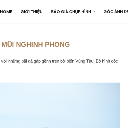
HOME
GIỚI THIỆU
BÁO GIÁ CHỤP HÌNH
GÓC ẢNH Đ
 MŨI NGHINH PHONG
với những bãi đá gập gềnh tren bờ biển Vũng Tàu. Bộ hình độc