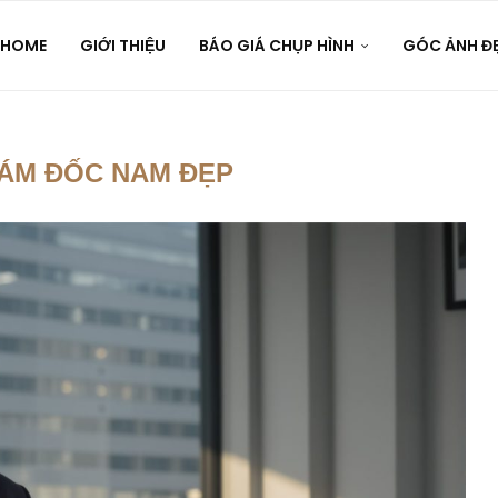
HOME
GIỚI THIỆU
BÁO GIÁ CHỤP HÌNH
GÓC ẢNH Đ
IÁM ĐỐC NAM ĐẸP