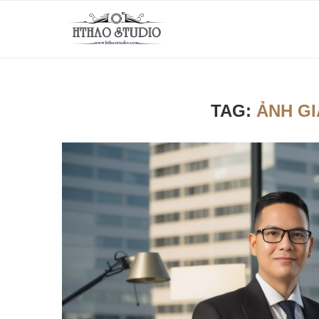
TAG:
ẢNH G