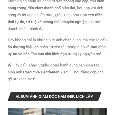
Không gian chụp đa dạng từ
văn phòng cao cấp, thư viện
sang trọng đến view thành phố hiện đại
, kết hợp với ánh
sáng và bố cục chuẩn mực, giúp khắc họa trọn vẹn
thần
thái tự tin, trí tuệ và phong thái chuyên nghiệp
của một
doanh nhân thành đạt.
Đây không chỉ là những bức ảnh chân dung, mà còn là
dấu
ấn thương hiệu cá nhân
, truyền tải thông điệp về
tầm nhìn,
uy tín và bản lĩnh của nhà lãnh đạo
trong kỷ nguyên mới.
📸 Hãy để HThao Studio đồng hành cùng bạn kiến tạo
hình ảnh
Executive Gentleman 2025
– nơi đẳng cấp gặp
gỡ sự khác biệt!
ALBUM ẢNH GIÁM ĐỐC NAM ĐẸP, LỊCH LÃM