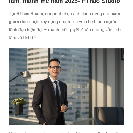
lãm, mạnh mẻ năm 2025- HThao Studio
Tại
HThao Studio
, concept chụp ảnh dành riêng cho
nam
giám đốc
được xây dựng nhằm tôn vinh hình ảnh
người
lãnh đạo hiện đại
– mạnh mẽ, quyết đoán nhưng vẫn lịch
lãm và tinh tế.