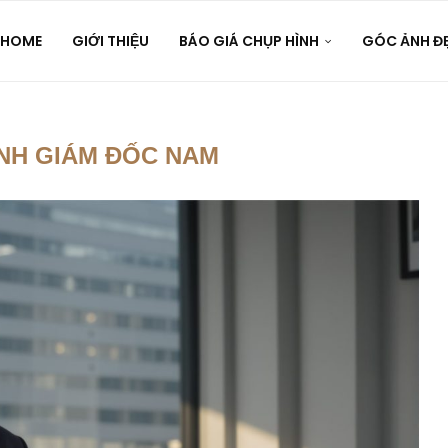
HOME
GIỚI THIỆU
BÁO GIÁ CHỤP HÌNH
GÓC ẢNH Đ
NH GIÁM ĐỐC NAM