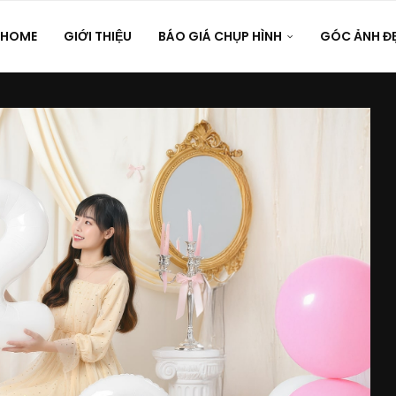
HOME
GIỚI THIỆU
BÁO GIÁ CHỤP HÌNH
GÓC ẢNH Đ