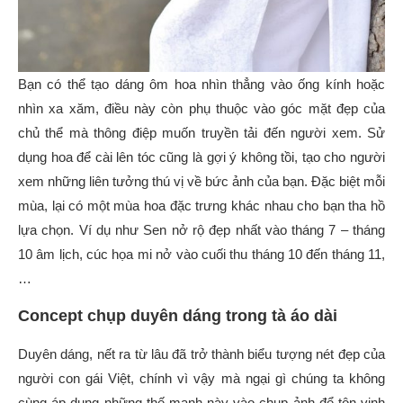
Bạn có thể tạo dáng ôm hoa nhìn thẳng vào ống kính hoặc
nhìn xa xăm, điều này còn phụ thuộc vào góc mặt đẹp của
chủ thể mà thông điệp muốn truyền tải đến người xem. Sử
dụng hoa để cài lên tóc cũng là gợi ý không tồi, tạo cho người
xem những liên tưởng thú vị về bức ảnh của bạn. Đặc biệt mỗi
mùa, lại có một mùa hoa đặc trưng khác nhau cho bạn tha hồ
lựa chọn. Ví dụ như Sen nở rộ đẹp nhất vào tháng 7 – tháng
10 âm lịch, cúc họa mi nở vào cuối thu tháng 10 đến tháng 11,
…
Concept chụp duyên dáng trong tà áo dài
Duyên dáng, nết ra từ lâu đã trở thành biểu tượng nét đẹp của
người con gái Việt, chính vì vậy mà ngại gì chúng ta không
cùng áp dụng những thế mạnh này vào chụp ảnh để tôn vinh