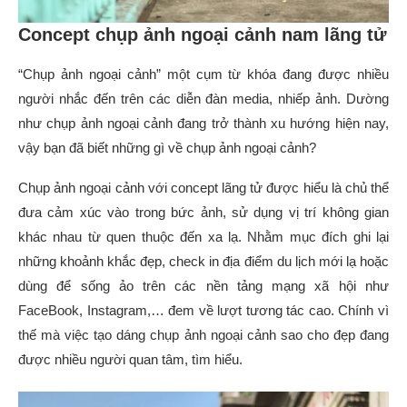
Concept chụp ảnh ngoại cảnh nam lãng tử
“Chụp ảnh ngoại cảnh” một cụm từ khóa đang được nhiều
người nhắc đến trên các diễn đàn media, nhiếp ảnh. Dường
như chụp ảnh ngoại cảnh đang trở thành xu hướng hiện nay,
vậy bạn đã biết những gì về chụp ảnh ngoại cảnh?
Chụp ảnh ngoại cảnh với concept lãng tử được hiểu là chủ thể
đưa cảm xúc vào trong bức ảnh, sử dụng vị trí không gian
khác nhau từ quen thuộc đến xa lạ. Nhằm mục đích ghi lại
những khoảnh khắc đẹp, check in địa điểm du lịch mới lạ hoặc
dùng để sống ảo trên các nền tảng mạng xã hội như
FaceBook, Instagram,… đem về lượt tương tác cao. Chính vì
thế mà việc tạo dáng chụp ảnh ngoại cảnh sao cho đẹp đang
được nhiều người quan tâm, tìm hiểu.