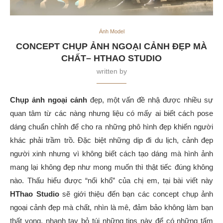
Ảnh Model
CONCEPT CHỤP ẢNH NGOẠI CẢNH ĐẸP MÀ
CHẤT– HTHAO STUDIO
written by
Chụp ảnh ngoại cảnh
đẹp, một vấn đề nhậ được nhiều sự
quan tâm từ các nàng nhưng liệu có mấy ai biết cách pose
dáng chuẩn chỉnh để cho ra những phô hình đẹp khiến người
khác phải trầm trồ. Đặc biệt những dịp đi du lịch, cảnh đẹp
người xinh nhưng vì không biết cách tạo dáng mà hình ảnh
mang lại không đẹp như mong muốn thì thật tiếc đúng không
nào. Thấu hiểu được “nổi khổ” của chị em, tại bài viết này
HThao Studio
sẽ giới thiệu đến bạn các concept chụp ảnh
ngoại cảnh đẹp mà chất,
nhìn là mê, đảm bảo không làm bạn
thất vọng, nhanh tay bỏ túi những tips này để có những tấm