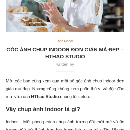
Ảnh Model
GÓC ẢNH CHỤP INDOOR ĐƠN GIẢN MÀ ĐẸP –
HTHAO STUDIO
written by
Mời các bạn cùng xem qua một số góc ảnh chụp Indoor đơn
giản mà đẹp. Nhưng cũng không kém phần thú vị và độc đáo
mà vừa qua
HThao Studio
chúng tôi setup:
Vậy chụp ảnh Indoor là gì?
Indoor – Một phong cách chụp ảnh tương đối mới mẻ và ấn
tượng. Đã trở thành trào lưu trong thời gian gần đây. Phong