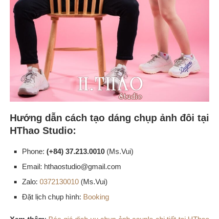
Hướng dẫn cách tạo dáng chụp ảnh đôi tại
HThao Studio:
Phone:
(+84) 37.213.0010
(Ms.Vui)
Email: hthaostudio@gmail.com
Zalo:
0372130010
(Ms.Vui)
Đặt lịch chụp hình:
Booking