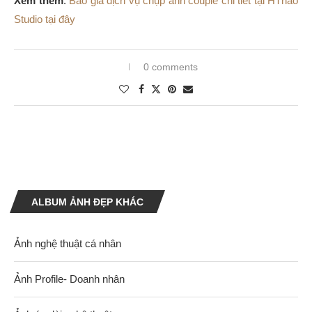
Xem thêm
:
Báo giá dịch vụ chụp ảnh couple chi tiết tại HThao
Studio tại đây
0 comments
ALBUM ẢNH ĐẸP KHÁC
Ảnh nghệ thuật cá nhân
Ảnh Profile- Doanh nhân