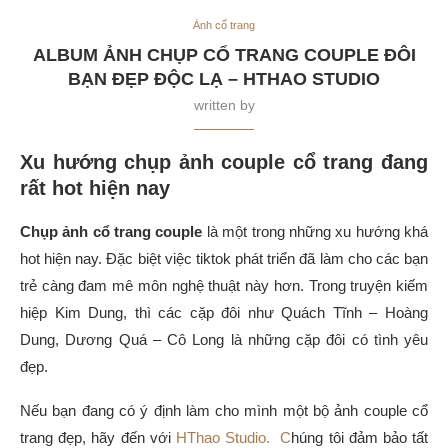
Ảnh cổ trang
ALBUM ẢNH CHỤP CỔ TRANG COUPLE ĐÔI
BẠN ĐẸP ĐỘC LẠ – HTHAO STUDIO
written by
Xu hướng chụp ảnh couple cổ trang đang
rất hot hiện nay
Chụp ảnh cổ trang couple
là một trong những xu hướng khá
hot hiện nay. Đặc biệt việc tiktok phát triển đã làm cho các bạn
trẻ càng đam mê môn nghệ thuật này hơn. Trong truyện kiếm
hiệp Kim Dung, thì các cặp đôi như Quách Tĩnh – Hoàng
Dung, Dương Quá – Cô Long là những cặp đôi có tình yêu
đẹp.
Nếu bạn đang có ý định làm cho mình một bộ ảnh couple cổ
trang đẹp, hãy đến với
HThao Studio. C
húng tôi đảm bảo tất