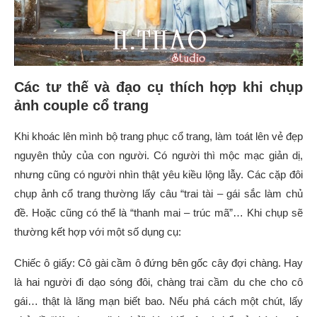
Các tư thế và đạo cụ thích hợp khi chụp
ảnh couple cổ trang
Khi khoác lên mình bộ trang phục cổ trang, làm toát lên vẻ đẹp
nguyên thủy của con người. Có người thì mộc mạc giản dị,
nhưng cũng có người nhìn thật yêu kiều lộng lẫy. Các cặp đôi
chụp ảnh cổ trang thường lấy câu “trai tài – gái sắc làm chủ
đề. Hoặc cũng có thể là “thanh mai – trúc mã”… Khi chụp sẽ
thường kết hợp với một số dụng cụ:
Chiếc ô giấy: Cô gài cầm ô đứng bên gốc cây đợi chàng. Hay
là hai người đi dạo sóng đôi, chàng trai cầm du che cho cô
gái… thật là lãng mạn biết bao. Nếu phá cách một chút, lấy