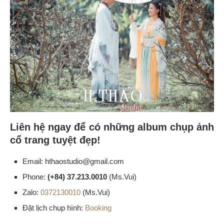
Liên hệ ngay để có những album chụp ảnh
cổ trang tuyệt đẹp!
Email: hthaostudio@gmail.com
Phone:
(+84) 37.213.0010
(Ms.Vui)
Zalo:
0372130010
(Ms.Vui)
Đặt lịch chụp hình:
Booking