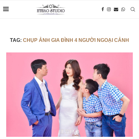
TAG:
CHỤP ẢNH GIA ĐÌNH 4 NGƯỜI NGOẠI CẢNH