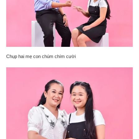
Chụp hai mẹ con chúm chím cười