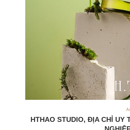
Ả
HTHAO STUDIO, ĐỊA CHỈ UY
NGHIỆP