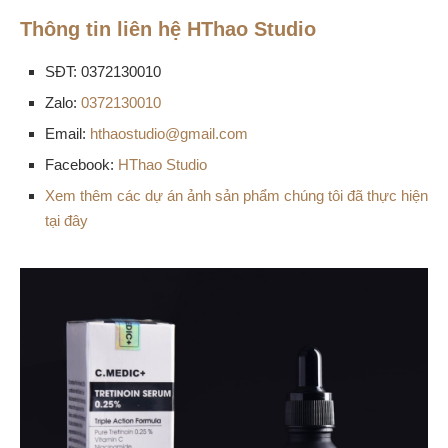
Thông tin liên hệ HThao Studio
SĐT: 0372130010
Zalo:
0372130010
Email:
hthaostudio@gmail.com
Facebook:
HThao Studio
Xem thêm các dự án ảnh sản phẩm chúng tôi đã thực hiện
tại đây